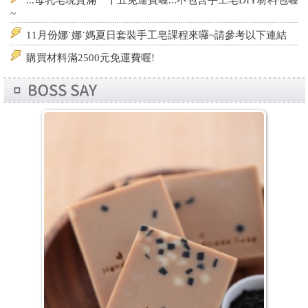
~
11月份娜˙娜˙媽夏日套裝手工皂課程來囉~請參考以下連結
購買材料滿2500元免運費喔!
娜娜媽媽皂花園 #13周年慶來囉^^
自己動手做更有趣...DIY材料包發行中
免用統一發票稅輯編號10018248
直播耶~好害羞喔. 6/26 下星期一 中午12:30 #娜娜媽的第一
次直播^^
新書討論都在這個社團 #娜娜媽手工皂研究室 快來加入
...母乳皂現貨滿一千五免運費喔...不包含手工皂DIY材料包喔
~
11月份娜˙娜˙媽夏日套裝手工皂課程來囉~請參考以下連結
購買材料滿2500元免運費喔!