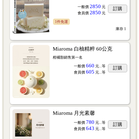
2850
一般價
元
訂購
2850
會員價
元
1件免運
庫存
1
Miaroma 白柚精粹 60公克
柑橘類銷售第一名
660
一般價
元...
等
訂購
605
會員價
元...
等
Miaroma 月光素馨
780
一般價
元...
等
訂購
643
會員價
元...
等