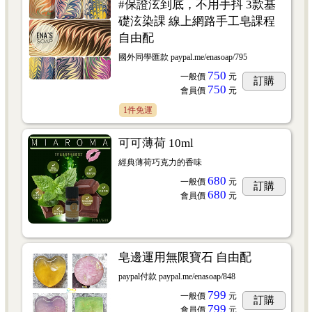
#保證泫到底，不用手抖 3款基
礎泫染課 線上網路手工皂課程
自由配
國外同學匯款 paypal.me/enasoap/795
750
一般價
元
訂購
750
會員價
元
1件免運
可可薄荷 10ml
經典薄荷巧克力的香味
680
一般價
元
訂購
680
會員價
元
皂邊運用無限寶石 自由配
paypal付款 paypal.me/enasoap/848
799
一般價
元
訂購
799
會員價
元