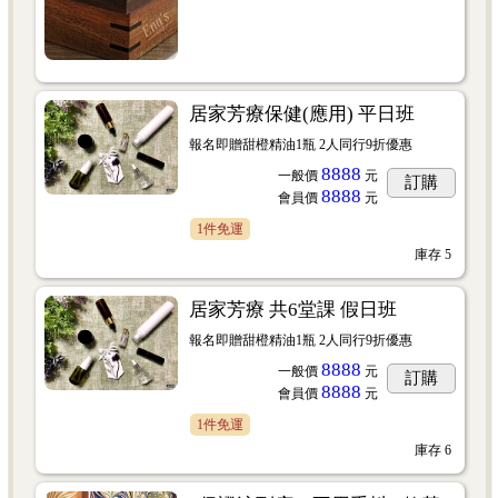
居家芳療保健(應用) 平日班
報名即贈甜橙精油1瓶 2人同行9折優惠
8888
一般價
元
訂購
8888
會員價
元
1件免運
庫存
5
居家芳療 共6堂課 假日班
報名即贈甜橙精油1瓶 2人同行9折優惠
8888
一般價
元
訂購
8888
會員價
元
1件免運
庫存
6