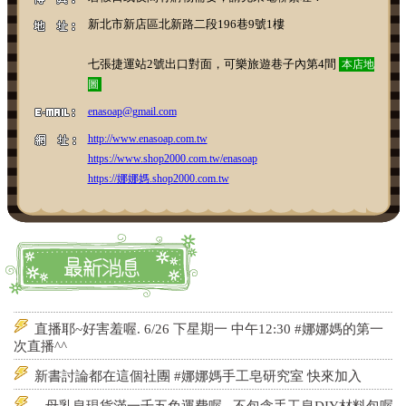
新北市新店區北新路二段196巷9號1樓
七張捷運站2號出口對面，可樂旅遊巷子內第4間
本店地
圖
enasoap@gmail.com
http://www.enasoap.com.tw
https://www.shop2000.com.tw/enasoap
https://娜娜媽.shop2000.com.tw
娜娜媽媽皂花園 #13周年慶來囉^^
自己動手做更有趣...DIY材料包發行中
免用統一發票稅輯編號10018248
直播耶~好害羞喔. 6/26 下星期一 中午12:30 #娜娜媽的第一
次直播^^
新書討論都在這個社團 #娜娜媽手工皂研究室 快來加入
...母乳皂現貨滿一千五免運費喔...不包含手工皂DIY材料包喔