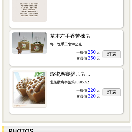
草本左手香苦楝皂
每一塊手工皂90公克
250
一般價
元
訂購
250
會員價
元
蜂蜜馬賽嬰兒皂 ...
北衛妝廣字號第10505092
220
一般價
元
訂購
220
會員價
元