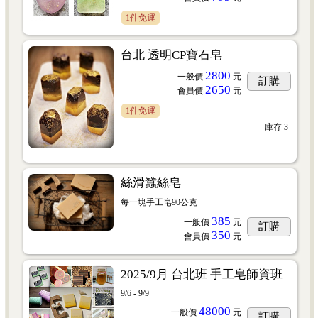
1件免運
台北 透明CP寶石皂
2800
一般價
元
訂購
2650
會員價
元
1件免運
庫存
3
絲滑蠶絲皂
每一塊手工皂90公克
385
一般價
元
訂購
350
會員價
元
2025/9月 台北班 手工皂師資班
9/6 - 9/9
48000
一般價
元
訂購